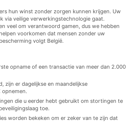
elers hun winst zonder zorgen kunnen krijgen. Uw
k via veilige verwerkingstechnologie gaat.
 geven veel om verantwoord gamen, dus we hebben
en helpen voorkomen dat mensen zonder uw
bescherming volgt België.
rste opname of een transactie van meer dan 2.000
 zijn er dagelijkse en maandelijkse
 € opnemen.
ingen die u eerder hebt gebruikt om stortingen te
eveiligingslaag toe.
es worden bekeken om er zeker van te zijn dat