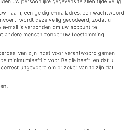
den uw persoonlijke gegevens te allen tijde veilig.
et uw naam, een geldig e-mailadres, een wachtwoord
invoert, wordt deze veilig gecodeerd, zodat u
 uw e-mail is verzonden om uw account te
n dat andere mensen zonder uw toestemming
derdeel van zijn inzet voor verantwoord gamen
 de minimumleeftijd voor België heeft, en dat u
correct uitgevoerd om er zeker van te zijn dat
ken.