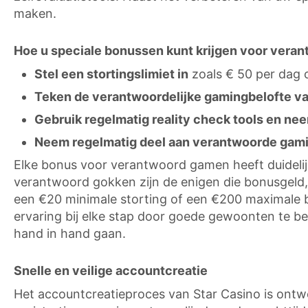
maken.
Hoe u speciale bonussen kunt krijgen voor vera
Stel een stortingslimiet in
zoals € 50 per dag 
Teken de verantwoordelijke gamingbelofte va
Gebruik regelmatig reality check tools en ne
Neem regelmatig deel aan verantwoorde ga
Elke bonus voor verantwoord gamen heeft duidelijk
verantwoord gokken zijn de enigen die bonusgeld,
een €20 minimale storting of een €200 maximale b
ervaring bij elke stap door goede gewoonten te b
hand in hand gaan.
Snelle en veilige accountcreatie
Het accountcreatieproces van Star Casino is ontwo