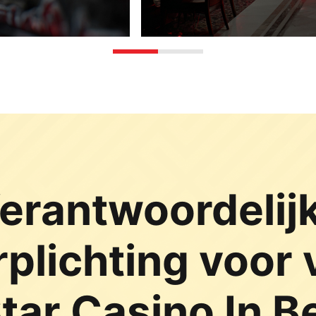
erantwoordelij
plichting voor v
Star Casino In B