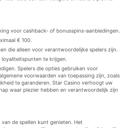
king voor cashback- of bonusspins-aanbiedingen.
ximaal € 100.
n die alleen voor verantwoordelijke spelers zijn.
oyaliteitspunten te krijgen.
digen. Spelers die opties gebruiken voor
 algemene voorwaarden van toepassing zijn, zoals
jkheid te garanderen. Star Casino verhoogt uw
hap waar plezier hebben en verantwoordelijk zijn
 van de spellen kunt genieten. Het