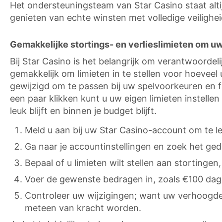
Het ondersteuningsteam van Star Casino staat alti
genieten van echte winsten met volledige veiligh
Gemakkelijke stortings- en verlieslimieten om u
Bij Star Casino is het belangrijk om verantwoordel
gemakkelijk om limieten in te stellen voor hoeve
gewijzigd om te passen bij uw spelvoorkeuren en fin
een paar klikken kunt u uw eigen limieten instell
leuk blijft en binnen je budget blijft.
Meld u aan bij uw Star Casino-account om te ler
Ga naar je accountinstellingen en zoek het ge
Bepaal of u limieten wilt stellen aan stortingen,
Voer de gewenste bedragen in, zoals €100 dagel
Controleer uw wijzigingen; want uw verhoogde v
meteen van kracht worden.