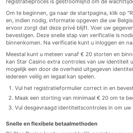
registratieproces is gestroomlijnd om de wachttijd
Om te beginnen, ga naar de startpagina, klik op "
en, indien nodig, informatie opgeven die uw Belgi
ervoor zorgt dat deze privé blijft. Voer uw gegeve
bevestigen. Deze snelle stap van verificatie is 
binnenkomen. Na verificatie kunt u inloggen en na
Meestal kunt u meteen vanaf € 20 storten en binn
kan Star Casino extra controles van uw identiteit u
mogelijk een door de overheid uitgegeven identite
iedereen veilig en legaal kan spelen.
Vul het registratieformulier correct in en beve
Maak een storting van minimaal € 20 om te be
Vul desgevraagd identiteitscontroles in om uw 
Snelle en flexibele betaalmethoden