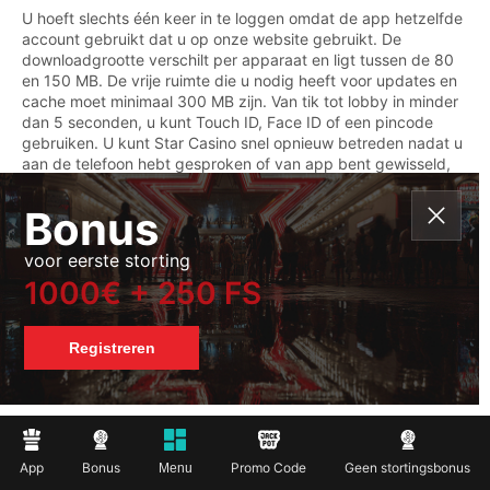
U hoeft slechts één keer in te loggen omdat de app hetzelfde
account gebruikt dat u op onze website gebruikt. De
downloadgrootte verschilt per apparaat en ligt tussen de 80
en 150 MB. De vrije ruimte die u nodig heeft voor updates en
cache moet minimaal 300 MB zijn. Van tik tot lobby in minder
dan 5 seconden, u kunt Touch ID, Face ID of een pincode
gebruiken. U kunt Star Casino snel opnieuw betreden nadat u
aan de telefoon hebt gesproken of van app bent gewisseld,
zodat u zonder problemen terug kunt naar uw tafelsessies en
live rooms.
Bonus
Het duurt slechts een minuut om te installeren op Android.
voor eerste storting
Haal het APK-bestand van onze site en tik op "App
1000€ + 250 FS
downloaden" Laat uw browser desgevraagd dingen
installeren. Nadat u het bestand hebt geopend en ervoor
heeft gezorgd dat u weet wie het heeft gepubliceerd, is de
Registreren
installatie voltooid. Schakel meldingen in om meer te weten te
komen over nieuwe releases en prijzen.
IPhone of iPad: Ga naar de App Store en zoek naar "Star
Casino." Druk op "Krijgen", wacht tot het is geïnstalleerd en
laat Face ID of Touch ID werken om snel in te loggen. Als u
App
Bonus
Promo Code
Geen stortingsbonus
Menu
een beperkt data-abonnement heeft, gaat u naar Instellingen