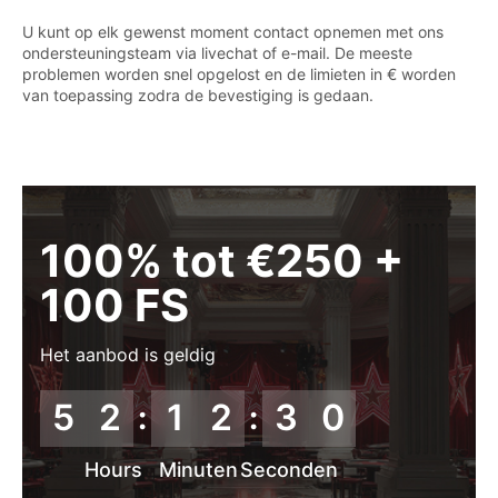
U kunt op elk gewenst moment contact opnemen met ons
ondersteuningsteam via livechat of e-mail. De meeste
problemen worden snel opgelost en de limieten in € worden
van toepassing zodra de bevestiging is gedaan.
100% tot €250 +
100 FS
Het aanbod is geldig
5
2
1
2
2
8
:
:
Hours
Minuten
Seconden