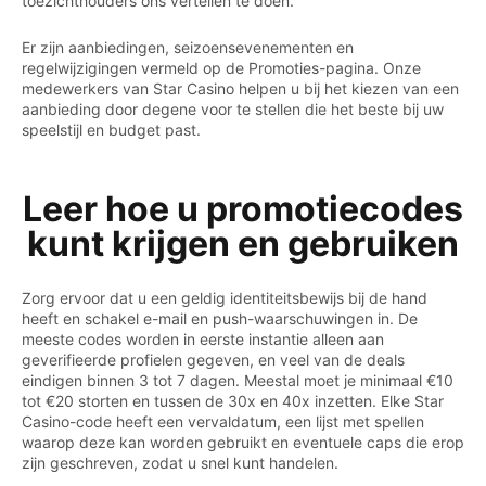
toezichthouders ons vertellen te doen.
Er zijn aanbiedingen, seizoensevenementen en
regelwijzigingen vermeld op de Promoties-pagina. Onze
medewerkers van Star Casino helpen u bij het kiezen van een
aanbieding door degene voor te stellen die het beste bij uw
speelstijl en budget past.
Leer hoe u promotiecodes
kunt krijgen en gebruiken
Zorg ervoor dat u een geldig identiteitsbewijs bij de hand
heeft en schakel e-mail en push-waarschuwingen in. De
meeste codes worden in eerste instantie alleen aan
geverifieerde profielen gegeven, en veel van de deals
eindigen binnen 3 tot 7 dagen. Meestal moet je minimaal €10
tot €20 storten en tussen de 30x en 40x inzetten. Elke Star
Casino-code heeft een vervaldatum, een lijst met spellen
waarop deze kan worden gebruikt en eventuele caps die erop
zijn geschreven, zodat u snel kunt handelen.