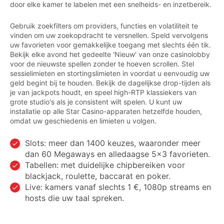
door elke kamer te labelen met een snelheids- en inzetbereik.
Gebruik zoekfilters om providers, functies en volatiliteit te
vinden om uw zoekopdracht te versnellen. Speld vervolgens
uw favorieten voor gemakkelijke toegang met slechts één tik.
Bekijk elke avond het gedeelte 'Nieuw' van onze casinolobby
voor de nieuwste spellen zonder te hoeven scrollen. Stel
sessielimieten en stortingslimieten in voordat u eenvoudig uw
geld begint bij te houden. Bekijk de dagelijkse drop-tijden als
je van jackpots houdt, en speel high-RTP klassiekers van
grote studio's als je consistent wilt spelen. U kunt uw
installatie op alle Star Casino-apparaten hetzelfde houden,
omdat uw geschiedenis en limieten u volgen.
Slots: meer dan 1400 keuzes, waaronder meer
dan 60 Megaways en alledaagse 5x3 favorieten.
Tabellen: met duidelijke chipbereiken voor
blackjack, roulette, baccarat en poker.
Live: kamers vanaf slechts 1 €, 1080p streams en
hosts die uw taal spreken.