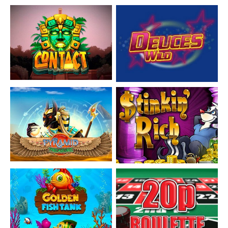
Vip-lidmaatschapsniveaus en extra's
Veiligheid bij Star Casino: veilige betalingen en
spelersbescherming
Uw geld en informatie beschermen
Responsible Gaming
Het tijdperk controleren en beheersen
Praktische Veiligheidstips
Gids voor verstandig gokken
Games en Rtp-doelen
Hoe u promoties effectief kunt gebruiken
Security Checklist