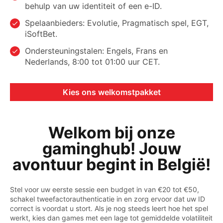
behulp van uw identiteit of een e-ID.
Spelaanbieders: Evolutie, Pragmatisch spel, EGT,
iSoftBet.
Ondersteuningstalen: Engels, Frans en
Nederlands, 8:00 tot 01:00 uur CET.
Kies ons welkomstpakket
Welkom bij onze
gaminghub! Jouw
avontuur begint in België!
Stel voor uw eerste sessie een budget in van €20 tot €50,
schakel tweefactorauthenticatie in en zorg ervoor dat uw ID
correct is voordat u stort. Als je nog steeds leert hoe het spel
werkt, kies dan games met een lage tot gemiddelde volatiliteit