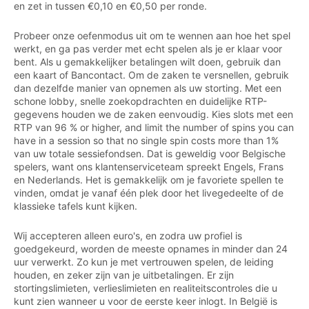
en zet in tussen €0,10 en €0,50 per ronde.
Probeer onze oefenmodus uit om te wennen aan hoe het spel
werkt, en ga pas verder met echt spelen als je er klaar voor
bent. Als u gemakkelijker betalingen wilt doen, gebruik dan
een kaart of Bancontact. Om de zaken te versnellen, gebruik
dan dezelfde manier van opnemen als uw storting. Met een
schone lobby, snelle zoekopdrachten en duidelijke RTP-
gegevens houden we de zaken eenvoudig. Kies slots met een
RTP van 96 % or higher, and limit the number of spins you can
have in a session so that no single spin costs more than 1%
van uw totale sessiefondsen. Dat is geweldig voor Belgische
spelers, want ons klantenserviceteam spreekt Engels, Frans
en Nederlands. Het is gemakkelijk om je favoriete spellen te
vinden, omdat je vanaf één plek door het livegedeelte of de
klassieke tafels kunt kijken.
Wij accepteren alleen euro's, en zodra uw profiel is
goedgekeurd, worden de meeste opnames in minder dan 24
uur verwerkt. Zo kun je met vertrouwen spelen, de leiding
houden, en zeker zijn van je uitbetalingen. Er zijn
stortingslimieten, verlieslimieten en realiteitscontroles die u
kunt zien wanneer u voor de eerste keer inlogt. In België is