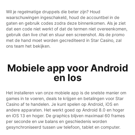
Wil je regelmatige druppels die beter zijn? Houd
waarschuwingen ingeschakeld, houd de accountbel in de
gaten en gebruik codes zodra deze binnenkomen. Als je ziet
dat een code niet werkt of dat de termen niet overeenkomen,
gebruik dan live chat en stuur een screenshot. Als de promo
met de hand moet worden gecrediteerd in Star Casino, zal
ons team het bekijken.
Mobiele app voor Android
en Ios
Het installeren van onze mobiele app is de snelste manier om
games in te voeren, deals te krijgen en betalingen voor Star
Casino af te handelen. Je kunt spelen op Android, iOS en
andere apparaten. Het werkt goed op Android 8.0 en hoger
en iOS 13 en hoger. De graphics blijven maximaal 60 frames
per seconde en uw balans en geschiedenis worden
gesynchroniseerd tussen uw telefoon, tablet en computer.