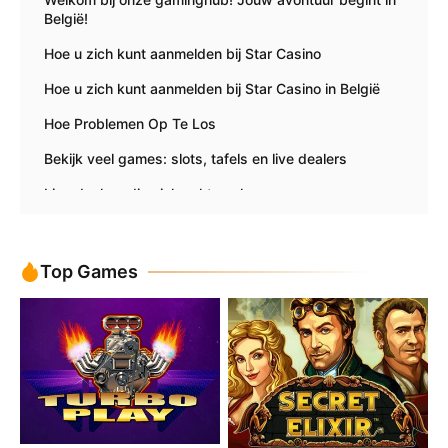
België!
Hoe u zich kunt aanmelden bij Star Casino
Hoe u zich kunt aanmelden bij Star Casino in België
Hoe Problemen Op Te Los
Bekijk veel games: slots, tafels en live dealers
Live dealers die zich echt voelen
Bonusprogramma met gratis spins, cashback en
toernooien
Top Games
Cashback, Toernooien, En Gratis Spins
Leer hoe u promotiecodes kunt krijgen en gebruiken
Waar te vinden Coupon Codes
Mobiele app voor Android en Ios
Word een vip bij Star Casino