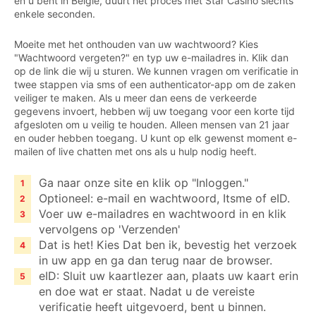
en u bent in België, duurt het proces met Star Casino slechts
enkele seconden.
Moeite met het onthouden van uw wachtwoord? Kies
"Wachtwoord vergeten?" en typ uw e-mailadres in. Klik dan
op de link die wij u sturen. We kunnen vragen om verificatie in
twee stappen via sms of een authenticator-app om de zaken
veiliger te maken. Als u meer dan eens de verkeerde
gegevens invoert, hebben wij uw toegang voor een korte tijd
afgesloten om u veilig te houden. Alleen mensen van 21 jaar
en ouder hebben toegang. U kunt op elk gewenst moment e-
mailen of live chatten met ons als u hulp nodig heeft.
Ga naar onze site en klik op "Inloggen."
Optioneel: e-mail en wachtwoord, Itsme of eID.
Voer uw e-mailadres en wachtwoord in en klik
vervolgens op 'Verzenden'
Dat is het! Kies Dat ben ik, bevestig het verzoek
in uw app en ga dan terug naar de browser.
eID: Sluit uw kaartlezer aan, plaats uw kaart erin
en doe wat er staat. Nadat u de vereiste
verificatie heeft uitgevoerd, bent u binnen.