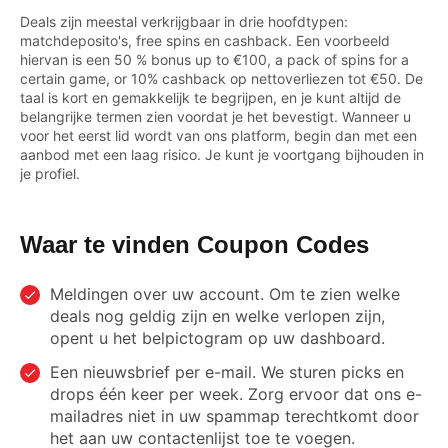
Deals zijn meestal verkrijgbaar in drie hoofdtypen:
matchdeposito's, free spins en cashback. Een voorbeeld
hiervan is een 50 % bonus up to €100, a pack of spins for a
certain game, or 10% cashback op nettoverliezen tot €50. De
taal is kort en gemakkelijk te begrijpen, en je kunt altijd de
belangrijke termen zien voordat je het bevestigt. Wanneer u
voor het eerst lid wordt van ons platform, begin dan met een
aanbod met een laag risico. Je kunt je voortgang bijhouden in
je profiel.
Waar te vinden Coupon Codes
Meldingen over uw account. Om te zien welke
deals nog geldig zijn en welke verlopen zijn,
opent u het belpictogram op uw dashboard.
Een nieuwsbrief per e-mail. We sturen picks en
drops één keer per week. Zorg ervoor dat ons e-
mailadres niet in uw spammap terechtkomt door
het aan uw contactenlijst toe te voegen.